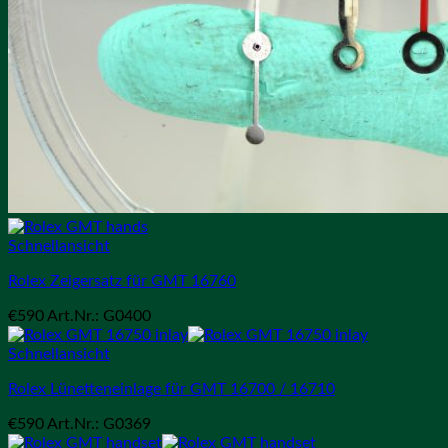
Schnellansicht
Rolex Zeigersatz für GMT 16760
€
590
Art.Nr.: G0400
Schnellansicht
Rolex Lünetteneinlage für GMT 16700 / 16710
€
590
Art.Nr.: G0369