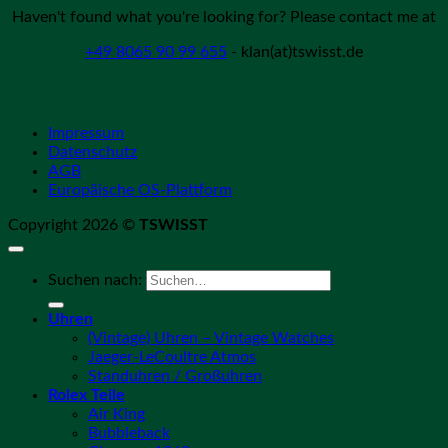
Haven't found what you're looking for? Please contact me at
+49 8065 90 99 655
- klan(at)tswisst.de
Impressum
Datenschutz
AGB
Europäische OS-Plattform
Copyright 2026 ©
TSWISST
Suchen nach:
Uhren
(Vintage) Uhren – Vintage Watches
Jaeger-LeCoultre Atmos
Standuhren / Großuhren
Rolex Teile
Air King
Bubbleback