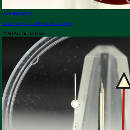
Schnellansicht
Rolex Inlay für GMT 16760 „Coke“
€
250
Art.Nr.: G0468