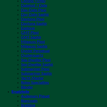
Chrono <1960
Datejust / Date
Day-Date Plexi
Day-Date Saphir
Daytona Plexi
Daytona Saphir
Explorer
GMT Plexi
GMT Saphir
Milgauss Plexi
Milgauss Saphir
Oyster Perpetual
Oysterquartz
Sea-Dweller Plexi
Sea-Dweller Saphir
Submariner Plexi
Submariner Saphir
Yacht-Master
Rolex Specialties
Bänder
Ersatzteile
Audemars Piguet
Blancpain
Breitling