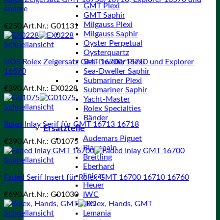
GMT Plexi
andere
GMT Saphir
Milgauss Plexi
€
250
Art.Nr.: G01131
Milgauss Saphir
Oyster Perpetual
Schnellansicht
Oysterquartz
NOS Rolex Zeigersatz GMT 16700/16710 und Explorer
Sea-Dweller Plexi
16570
Sea-Dweller Saphir
Submariner Plexi
€
390
Art.Nr.: EX0228
Submariner Saphir
Yacht-Master
Schnellansicht
Rolex Specialties
Bänder
Rolex Inlay Serif für GMT 16713 16718
Ersatzteile
Audemars Piguet
€
390
Art.Nr.: G01075
Blancpain
Breitling
Schnellansicht
Eberhard
Enicar
Faded Serif Insert für Rolex GMT 16700 16710 16760
Heuer
€
690
Art.Nr.: G01030
IWC
JLC
Schnellansicht
Lemania