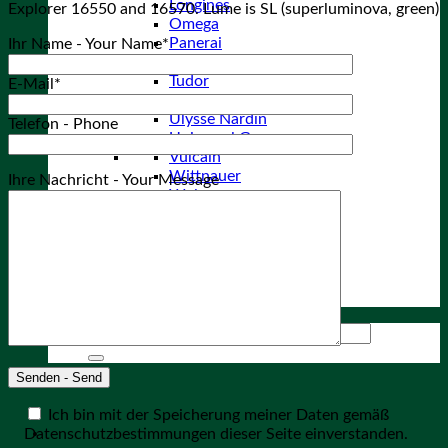
Longines
Explorer 16550 and 16570. Lume is SL (superluminova, green)
Omega
Panerai
Ihr Name - Your Name*
Patek Philippe
Tudor
E-Mail*
Omega
Ulysse Nardin
Telefon - Phone
Universal Geneve
Vulcain
Wittnauer
Ihre Nachricht - Your Message
Wyler
Zenith
Diverse Marken
Archiv
About
Kontakt
Suchen nach:
Ankauf
Ich bin mit der Speicherung meiner Daten gemäß
Datenschutzbestimmungen dieser Seite einverstanden.