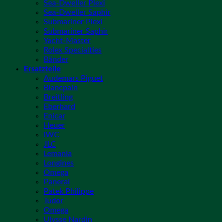
Sea-Dweller Plexi
Sea-Dweller Saphir
Submariner Plexi
Submariner Saphir
Yacht-Master
Rolex Specialties
Bänder
Ersatzteile
Audemars Piguet
Blancpain
Breitling
Eberhard
Enicar
Heuer
IWC
JLC
Lemania
Longines
Omega
Panerai
Patek Philippe
Tudor
Omega
Ulysse Nardin