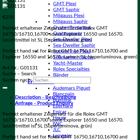
GMT Plexi
GMT Saphir
Milgauss Plexi
€
250
Milgauss Saphir
Oyster Perpetual
Perfekt erhaltener Zeigersatz für die Rolex GMT
Oysterquartz
16750/16710,16700 sowie Explorer 16550 und 16570.
Sea-Dweller Plexi
Leuchtmittel ist SL (Superluminova, grün)
Sea-Dweller Saphir
Perfect hand set for Rolex GMT 16750,16710,16700 and
Submariner Plexi
Explorer 16550 and 16570. Lume is SL (superluminova, green)
Submariner Saphir
Yacht-Master
Art.Nr.:
G01131
Rolex Specialties
Suche – Search
Bänder
Suchen nach:
Ersatzteile
Audemars Piguet
Blancpain
Description - Beschreibung
Breitling
Anfrage - Product Enquiry
Eberhard
Enicar
Perfekt erhaltener Zeigersatz für die Rolex GMT
Heuer
16750/16710,16700 sowie Explorer 16550 und 16570.
IWC
Leuchtmittel ist SL (Superluminova, grün)
JLC
Lemania
Perfect hand set for Rolex GMT 16750,16710,16700 and