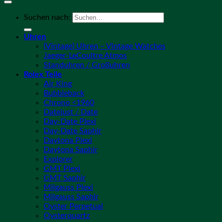
Suchen nach:
Uhren
(Vintage) Uhren – Vintage Watches
Jaeger-LeCoultre Atmos
Standuhren / Großuhren
Rolex Teile
Air King
Bubbleback
Chrono <1960
Datejust / Date
Day-Date Plexi
Day-Date Saphir
Daytona Plexi
Daytona Saphir
Explorer
GMT Plexi
GMT Saphir
Milgauss Plexi
Milgauss Saphir
Oyster Perpetual
Oysterquartz