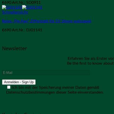
€
690
Art.Nr.: SD0911
Schnellansicht
Rolex „Pie Pan“ Zifferblatt für DJ 36mm weissgold
€
690
Art.Nr.: DJ01141
Newsletter
Erfahren Sie als Erster v
Be the first to know about 
Ich bin mit der Speicherung meiner Daten gemäß
Datenschutzbestimmungen dieser Seite einverstanden.