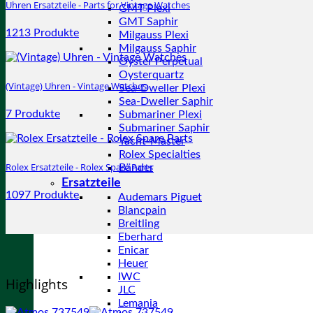
Uhren Ersatzteile - Parts for Vintage Watches
GMT Plexi
GMT Saphir
1213 Produkte
Milgauss Plexi
Milgauss Saphir
Oyster Perpetual
Oysterquartz
(Vintage) Uhren - Vintage Watches
Sea-Dweller Plexi
Sea-Dweller Saphir
7 Produkte
Submariner Plexi
Submariner Saphir
Yacht-Master
Rolex Specialties
Rolex Ersatzteile - Rolex Spare Parts
Bänder
Ersatzteile
1097 Produkte
Audemars Piguet
Blancpain
Breitling
Eberhard
Enicar
Heuer
IWC
Highlights
JLC
Lemania