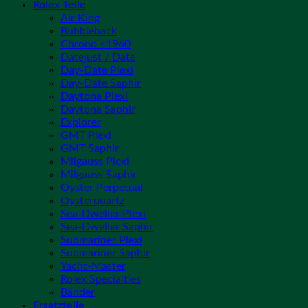
Rolex Teile
Air King
Bubbleback
Chrono <1960
Datejust / Date
Day-Date Plexi
Day-Date Saphir
Daytona Plexi
Daytona Saphir
Explorer
GMT Plexi
GMT Saphir
Milgauss Plexi
Milgauss Saphir
Oyster Perpetual
Oysterquartz
Sea-Dweller Plexi
Sea-Dweller Saphir
Submariner Plexi
Submariner Saphir
Yacht-Master
Rolex Specialties
Bänder
Ersatzteile