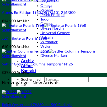
Longines
Schnellansicht
Omega
Panerai
Atmos Re-Edition 1930 Q5175101 216/300
Patek Philippe
Tudor
€
14.900
Art.Nr.:
Omega
Ulysse Nardin
Schnellansicht
Universal Geneve
Vulcain
JLC Tribute to Polaris 1968
Wittnauer
Wyler
€
10.900
Art.Nr.:
Zenith
Diverse Marken
Schnellansicht
Archiv
Sattler Großuhr „Columna Temporis“ N°26
About
Kontakt
€
39.000
Art.Nr.:
Suchen nach:
Neuzugänge - New Arrivals
Ankauf
Schnellansicht
Rolex Oysterband 78360 mit 580 Endlinks