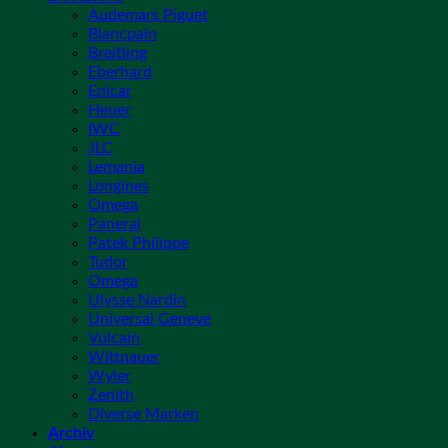
Audemars Piguet
Blancpain
Breitling
Eberhard
Enicar
Heuer
IWC
JLC
Lemania
Longines
Omega
Panerai
Patek Philippe
Tudor
Omega
Ulysse Nardin
Universal Geneve
Vulcain
Wittnauer
Wyler
Zenith
Diverse Marken
Archiv