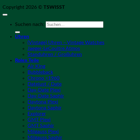
Copyright 2026 ©
TSWISST
Suchen nach:
Uhren
(Vintage) Uhren – Vintage Watches
Jaeger-LeCoultre Atmos
Standuhren / Großuhren
Rolex Teile
Air King
Bubbleback
Chrono <1960
Datejust / Date
Day-Date Plexi
Day-Date Saphir
Daytona Plexi
Daytona Saphir
Explorer
GMT Plexi
GMT Saphir
Milgauss Plexi
Milgauss Saphir