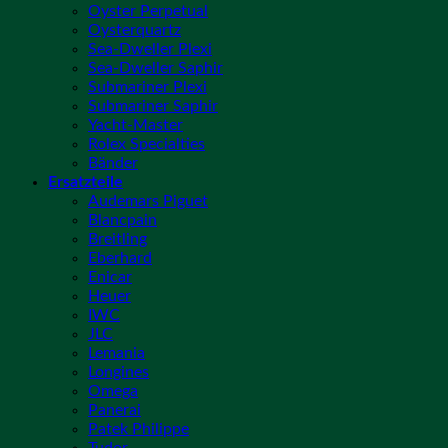
Oyster Perpetual
Oysterquartz
Sea-Dweller Plexi
Sea-Dweller Saphir
Submariner Plexi
Submariner Saphir
Yacht-Master
Rolex Specialties
Bänder
Ersatzteile
Audemars Piguet
Blancpain
Breitling
Eberhard
Enicar
Heuer
IWC
JLC
Lemania
Longines
Omega
Panerai
Patek Philippe