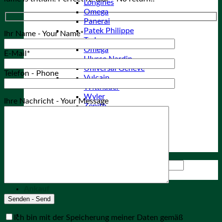
Longines
Omega
Panerai
Patek Philippe
Ihr Name - Your Name*
Tudor
Omega
E-Mail*
Ulysse Nardin
Universal Geneve
Telefon - Phone
Vulcain
Wittnauer
Wyler
Ihre Nachricht - Your Message
Zenith
Diverse Marken
Archiv
About
Kontakt
Suchen nach:
Ankauf
Ich bin mit der Speicherung meiner Daten gemäß