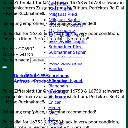
Rolex Zifferblatt für GMT-Master 16753 & 16758 schwarz in
GMT Plexi
sehr schlechtem Zustand, Lume ist Tritium. Perfektes Re-Dial
GMT Saphir
– Keine Rücknahme!!
Milgauss Plexi
Milgauss Saphir
Reinigung empfohlen / cleaning recommended!
Oyster Perpetual
Oysterquartz
Rolex dial for 16753 & 16758 black in very poor condition,
Sea-Dweller Plexi
lume is tritium. Perfect re-dial – No return!!
Sea-Dweller Saphir
Submariner Plexi
Art.Nr.:
G0690
Submariner Saphir
Suche – Search
Yacht-Master
Suchen nach:
Rolex Specialties
Bänder
Ersatzteile
Description - Beschreibung
Audemars Piguet
Anfrage - Product Enquiry
Blancpain
Rolex Zifferblatt für GMT-Master 16753 & 16758 schwarz in
Breitling
sehr schlechtem Zustand, Lume ist Tritium. Perfektes Re-Dial
Eberhard
– Keine Rücknahme!!
Enicar
Heuer
Reinigung empfohlen / cleaning recommended!
IWC
JLC
Rolex dial for 16753 & 16758 black in very poor condition,
Lemania
lume is tritium. Perfect re-dial – No return!!