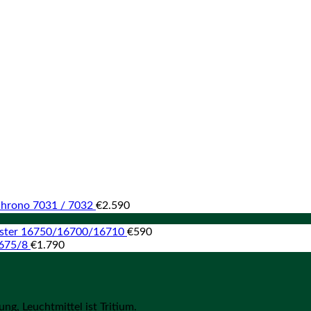
 Chrono 7031 / 7032
€
2.590
aster 16750/16700/16710
€
590
1675/8
€
1.790
ng, Leuchtmittel ist Tritium.