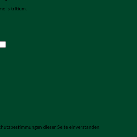
e is tritium.
chutzbestimmungen dieser Seite einverstanden.