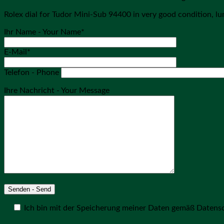
Rolex dial for Tudor Mini-Sub 94400 in very good condition, lum
Ihr Name - Your Name*
E-Mail*
Telefon - Phone
Ihre Nachricht - Your Message
Ich bin mit der Speicherung meiner Daten gemäß Datens