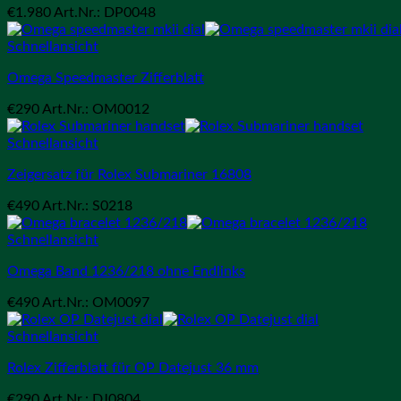
€
1.980
Art.Nr.: DP0048
Schnellansicht
Omega Speedmaster Zifferblatt
€
290
Art.Nr.: OM0012
Schnellansicht
Zeigersatz für Rolex Submariner 16808
€
490
Art.Nr.: S0218
Schnellansicht
Omega Band 1236/218 ohne Endlinks
€
490
Art.Nr.: OM0097
Schnellansicht
Rolex Zifferblatt für OP Datejust 36 mm
€
290
Art.Nr.: DJ0804