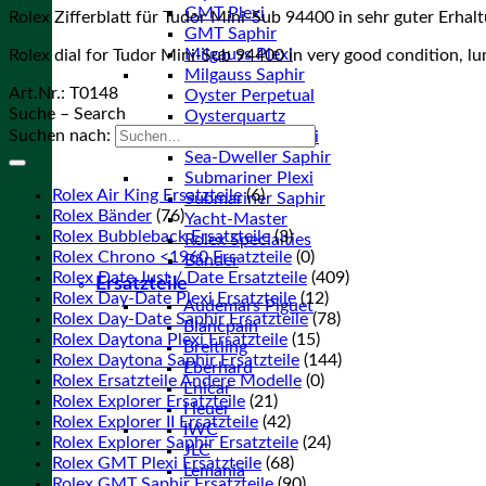
GMT Plexi
Rolex Zifferblatt für Tudor Mini-Sub 94400 in sehr guter Erhaltu
GMT Saphir
Milgauss Plexi
Rolex dial for Tudor Mini-Sub 94400 in very good condition, lum
Milgauss Saphir
Art.Nr.:
T0148
Oyster Perpetual
Suche – Search
Oysterquartz
Suchen nach:
Sea-Dweller Plexi
Sea-Dweller Saphir
Submariner Plexi
Rolex Air King Ersatzteile
(6)
Submariner Saphir
Rolex Bänder
(76)
Yacht-Master
Rolex Bubbleback Ersatzteile
(3)
Rolex Specialties
Rolex Chrono <1960 Ersatzteile
(0)
Bänder
Rolex Date Just / Date Ersatzteile
(409)
Ersatzteile
Rolex Day-Date Plexi Ersatzteile
(12)
Audemars Piguet
Rolex Day-Date Saphir Ersatzteile
(78)
Blancpain
Rolex Daytona Plexi Ersatzteile
(15)
Breitling
Rolex Daytona Saphir Ersatzteile
(144)
Eberhard
Rolex Ersatzteile Andere Modelle
(0)
Enicar
Rolex Explorer Ersatzteile
(21)
Heuer
Rolex Explorer II Ersatzteile
(42)
IWC
Rolex Explorer Saphir Ersatzteile
(24)
JLC
Rolex GMT Plexi Ersatzteile
(68)
Lemania
Rolex GMT Saphir Ersatzteile
(90)