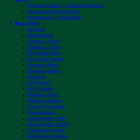
(Vintage) Uhren – Vintage Watches
Jaeger-LeCoultre Atmos
Standuhren / Großuhren
Rolex Teile
Air King
Bubbleback
Chrono <1960
Datejust / Date
Day-Date Plexi
Day-Date Saphir
Daytona Plexi
Daytona Saphir
Explorer
GMT Plexi
GMT Saphir
Milgauss Plexi
Milgauss Saphir
Oyster Perpetual
Oysterquartz
Sea-Dweller Plexi
Sea-Dweller Saphir
Submariner Plexi
Submariner Saphir