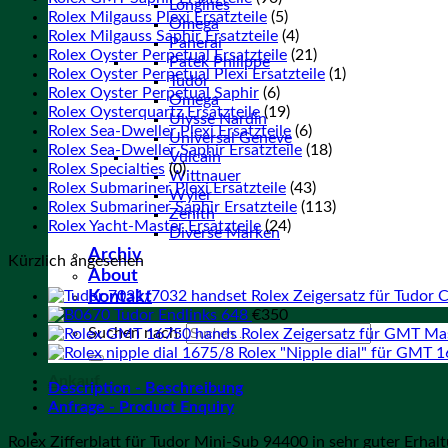
Longines
Rolex Milgauss Plexi Ersatzteile
(5)
Omega
Rolex Milgauss Saphir Ersatzteile
(4)
Panerai
Rolex Oyster Perpetual Ersatzteile
(21)
Patek Philippe
Rolex Oyster Perpetual Plexi Ersatzteile
(1)
Tudor
Rolex Oyster Perpetual Saphir
(6)
Omega
Rolex Oysterquartz Ersatzteile
(19)
Ulysse Nardin
Rolex Sea-Dweller Plexi Ersatzteile
(6)
Universal Geneve
Rolex Sea-Dweller Saphir Ersatzteile
(18)
Vulcain
Rolex Specialties
(0)
Wittnauer
Rolex Submariner Plexi Ersatzteile
(43)
Wyler
Rolex Submariner Saphir Ersatzteile
(113)
Zenith
Rolex Yacht-Master Ersatzteile
(24)
Diverse Marken
Archiv
Kürzlich angesehen
About
Rolex Zeigersatz für Tudor
Kontakt
Tudor Endlinks 648
€
350
Suchen nach:
Rolex Zeigersatz für GMT M
Rolex "Nipple dial" für GMT 
Ankauf
Description - Beschreibung
Anfrage - Product Enquiry
Rolex Zifferblatt für Tudor Mini-Sub 94400 in sehr guter Erhaltu