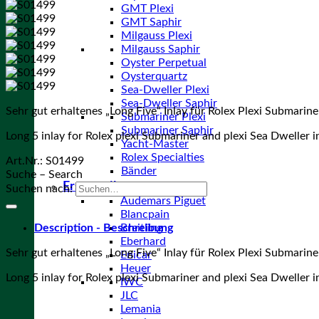
GMT Plexi
GMT Saphir
Milgauss Plexi
Milgauss Saphir
Oyster Perpetual
Oysterquartz
Sea-Dweller Plexi
Sea-Dweller Saphir
Sehr gut erhaltenes „Long Five“ Inlay für Rolex Plexi Submarine
Submariner Plexi
Submariner Saphir
Long 5 inlay for Rolex plexi Submariner and plexi Sea Dweller in
Yacht-Master
Rolex Specialties
Art.Nr.:
S01499
Bänder
Suche – Search
Ersatzteile
Suchen nach:
Audemars Piguet
Blancpain
Description - Beschreibung
Breitling
Eberhard
Sehr gut erhaltenes „Long Five“ Inlay für Rolex Plexi Submarine
Enicar
Heuer
Long 5 inlay for Rolex plexi Submariner and plexi Sea Dweller in
IWC
JLC
Lemania