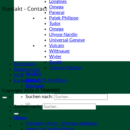
Longines
Omega
Kontakt - Contact
Panerai
Patek Philippe
Tudor
Omega
Ulysse Nardin
Universal Geneve
Vulcain
Wittnauer
Wyler
Zenith
Impressum
Diverse Marken
Datenschutz
Archiv
AGB
About
Europäische OS-Plattform
Kontakt
Copyright 2026 ©
TSWISST
Suchen nach:
Suchen nach:
Ankauf
Uhren
(Vintage) Uhren – Vintage Watches
Jaeger-LeCoultre Atmos