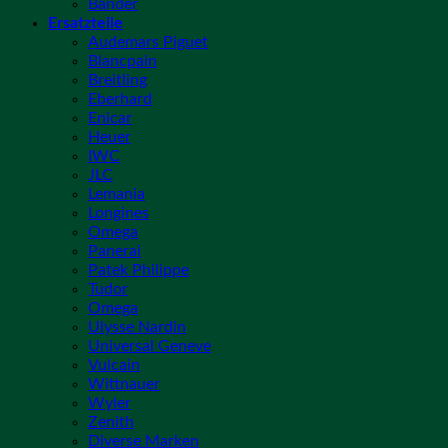
Bänder
Ersatzteile
Audemars Piguet
Blancpain
Breitling
Eberhard
Enicar
Heuer
IWC
JLC
Lemania
Longines
Omega
Panerai
Patek Philippe
Tudor
Omega
Ulysse Nardin
Universal Geneve
Vulcain
Wittnauer
Wyler
Zenith
Diverse Marken