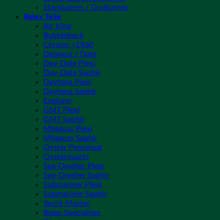
Standuhren / Großuhren
Rolex Teile
Air King
Bubbleback
Chrono <1960
Datejust / Date
Day-Date Plexi
Day-Date Saphir
Daytona Plexi
Daytona Saphir
Explorer
GMT Plexi
GMT Saphir
Milgauss Plexi
Milgauss Saphir
Oyster Perpetual
Oysterquartz
Sea-Dweller Plexi
Sea-Dweller Saphir
Submariner Plexi
Submariner Saphir
Yacht-Master
Rolex Specialties