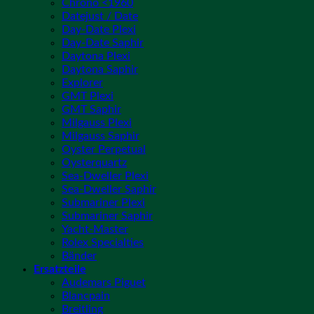
Chrono <1960
Datejust / Date
Day-Date Plexi
Day-Date Saphir
Daytona Plexi
Daytona Saphir
Explorer
GMT Plexi
GMT Saphir
Milgauss Plexi
Milgauss Saphir
Oyster Perpetual
Oysterquartz
Sea-Dweller Plexi
Sea-Dweller Saphir
Submariner Plexi
Submariner Saphir
Yacht-Master
Rolex Specialties
Bänder
Ersatzteile
Audemars Piguet
Blancpain
Breitling