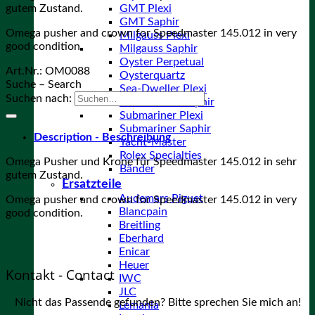
gutem Zustand.
GMT Plexi
GMT Saphir
Omega pusher and crown for Speedmaster 145.012 in very
Milgauss Plexi
good condition.
Milgauss Saphir
Oyster Perpetual
Art.Nr.:
OM0088
Oysterquartz
Suche – Search
Sea-Dweller Plexi
Suchen nach:
Sea-Dweller Saphir
Submariner Plexi
Submariner Saphir
Description - Beschreibung
Yacht-Master
Rolex Specialties
Omega Pusher und Krone für Speedmaster 145.012 in sehr
Bänder
gutem Zustand.
Ersatzteile
Audemars Piguet
Omega pusher and crown for Speedmaster 145.012 in very
Blancpain
good condition.
Breitling
Eberhard
Enicar
Heuer
Kontakt - Contact
IWC
JLC
Nicht das Passende gefunden? Bitte sprechen Sie mich an!
Lemania