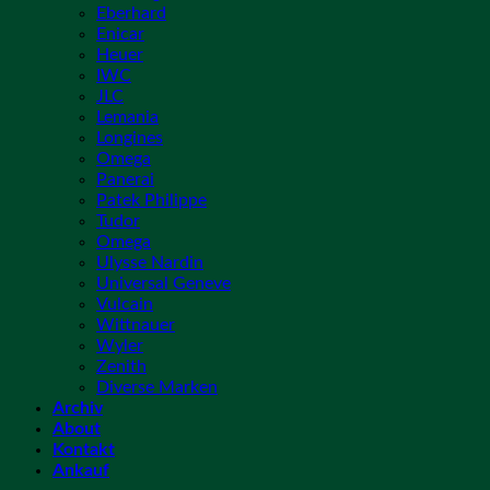
Eberhard
Enicar
Heuer
IWC
JLC
Lemania
Longines
Omega
Panerai
Patek Philippe
Tudor
Omega
Ulysse Nardin
Universal Geneve
Vulcain
Wittnauer
Wyler
Zenith
Diverse Marken
Archiv
About
Kontakt
Ankauf