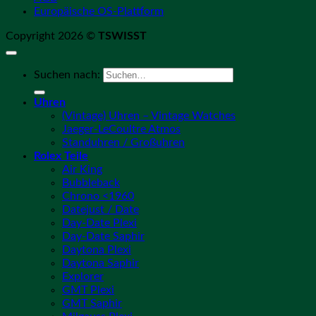
Europäische OS-Plattform
Copyright 2026 ©
TSWISST
Suchen nach:
Uhren
(Vintage) Uhren – Vintage Watches
Jaeger-LeCoultre Atmos
Standuhren / Großuhren
Rolex Teile
Air King
Bubbleback
Chrono <1960
Datejust / Date
Day-Date Plexi
Day-Date Saphir
Daytona Plexi
Daytona Saphir
Explorer
GMT Plexi
GMT Saphir