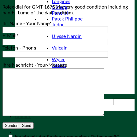
Longines
Rolex dial for GMT 16753 in very good condition including
Omega
hands. Lume of the dial is tritium.
Panerai
Patek Philippe
Ihr Name - Your Name*
Tudor
Omega
E-Mail*
Ulysse Nardin
Universal Geneve
Telefon - Phone
Vulcain
Wittnauer
Wyler
Ihre Nachricht - Your Message
Zenith
Diverse Marken
Archiv
About
Kontakt
Suchen nach:
Ankauf
Ich bin mit der Speicherung meiner Daten gemäß