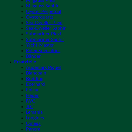
Milgauss Plexi
Milgauss Saphir
Oyster Perpetual
Oysterquartz
Sea-Dweller Plexi
Sea-Dweller Saphir
Submariner Plexi
Submariner Saphir
Yacht-Master
Rolex Specialties
Bänder
Ersatzteile
Audemars Piguet
Blancpain
Breitling
Eberhard
Enicar
Heuer
IWC
JLC
Lemania
Longines
Omega
Panerai