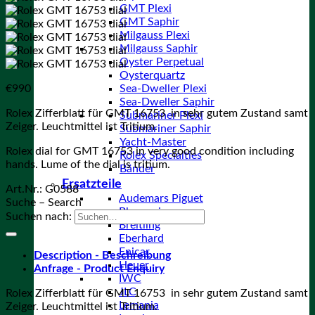
GMT Plexi
GMT Saphir
Milgauss Plexi
Milgauss Saphir
Oyster Perpetual
Oysterquartz
€
990
Sea-Dweller Plexi
Sea-Dweller Saphir
Rolex Zifferblatt für GMT 16753 in sehr gutem Zustand samt
Submariner Plexi
Zeiger. Leuchtmittel ist Tritium.
Submariner Saphir
Yacht-Master
Rolex dial for GMT 16753 in very good condition including
Rolex Specialties
hands. Lume of the dial is tritium.
Bänder
Ersatzteile
Art.Nr.:
G0588
Audemars Piguet
Suche – Search
Blancpain
Suchen nach:
Breitling
Eberhard
Enicar
Description - Beschreibung
Heuer
Anfrage - Product Enquiry
IWC
JLC
Rolex Zifferblatt für GMT 16753 in sehr gutem Zustand samt
Lemania
Zeiger. Leuchtmittel ist Tritium.