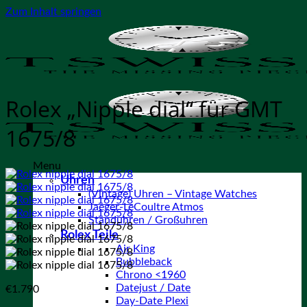
Zum Inhalt springen
Rolex „Nipple dial“ für GMT
1675/8
Menu
Uhren
(Vintage) Uhren – Vintage Watches
Jaeger-LeCoultre Atmos
Standuhren / Großuhren
Rolex Teile
Air King
Bubbleback
Chrono <1960
Datejust / Date
€
1.790
Day-Date Plexi