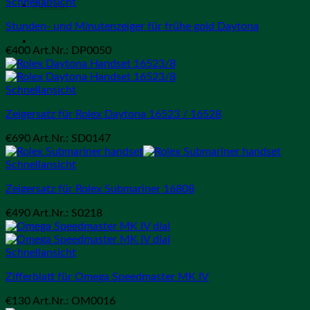
Schnellansicht
Ankauf
Stunden- und Minutenzeiger für frühe gold Daytona
€
400
Art.Nr.: DP0050
Schnellansicht
Zeigersatz für Rolex Daytona 16523 / 16528
€
690
Art.Nr.: SD0147
Schnellansicht
Zeigersatz für Rolex Submariner 16808
€
490
Art.Nr.: S0218
Schnellansicht
Zifferblatt für Omega Speedmaster MK IV
€
130
Art.Nr.: OM0016