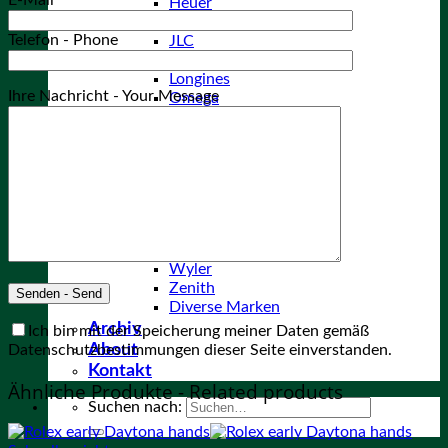
E-Mail*
Heuer
IWC
Telefon - Phone
JLC
Lemania
Longines
Ihre Nachricht - Your Message
Omega
Panerai
Patek Philippe
Tudor
Omega
Ulysse Nardin
Universal Geneve
Vulcain
Wittnauer
Wyler
Zenith
Diverse Marken
Archiv
Ich bin mit der Speicherung meiner Daten gemäß
About
Datenschutzbestimmungen dieser Seite einverstanden.
Kontakt
Ähnliche Produkte - Related products
Suchen nach: