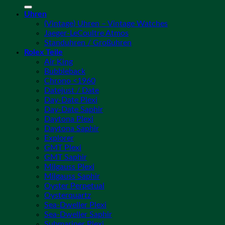
Uhren
(Vintage) Uhren – Vintage Watches
Jaeger-LeCoultre Atmos
Standuhren / Großuhren
Rolex Teile
Air King
Bubbleback
Chrono <1960
Datejust / Date
Day-Date Plexi
Day-Date Saphir
Daytona Plexi
Daytona Saphir
Explorer
GMT Plexi
GMT Saphir
Milgauss Plexi
Milgauss Saphir
Oyster Perpetual
Oysterquartz
Sea-Dweller Plexi
Sea-Dweller Saphir
Submariner Plexi