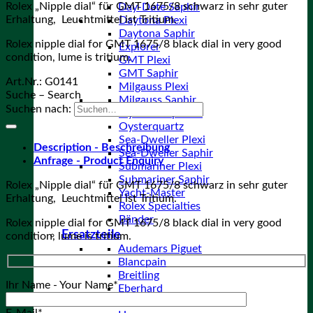
Rolex „Nipple dial“ für GMT 1675/8 schwarz in sehr guter
Day-Date Saphir
Erhaltung, Leuchtmittel ist Tritium.
Daytona Plexi
Daytona Saphir
Rolex nipple dial for GMT 1675/8 black dial in very good
Explorer
condition, lume is tritium.
GMT Plexi
GMT Saphir
Art.Nr.:
G0141
Milgauss Plexi
Suche – Search
Milgauss Saphir
Suchen nach:
Oyster Perpetual
Oysterquartz
Sea-Dweller Plexi
Description - Beschreibung
Sea-Dweller Saphir
Anfrage - Product Enquiry
Submariner Plexi
Submariner Saphir
Rolex „Nipple dial“ für GMT 1675/8 schwarz in sehr guter
Yacht-Master
Erhaltung, Leuchtmittel ist Tritium.
Rolex Specialties
Bänder
Rolex nipple dial for GMT 1675/8 black dial in very good
Ersatzteile
condition, lume is tritium.
Audemars Piguet
Blancpain
Breitling
Ihr Name - Your Name*
Eberhard
Enicar