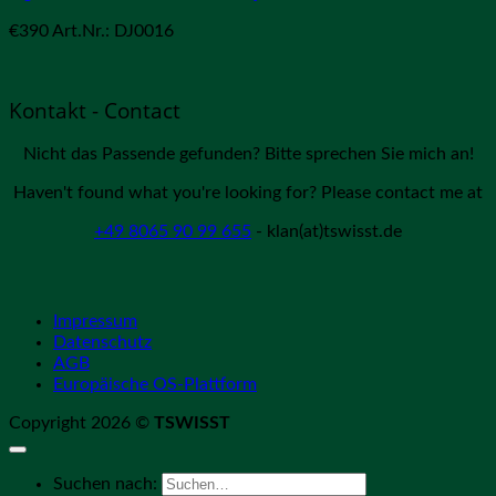
€
390
Art.Nr.: DJ0016
Kontakt - Contact
Nicht das Passende gefunden? Bitte sprechen Sie mich an!
Haven't found what you're looking for? Please contact me at
+49 8065 90 99 655
- klan(at)tswisst.de
Impressum
Datenschutz
AGB
Europäische OS-Plattform
Copyright 2026 ©
TSWISST
Suchen nach: