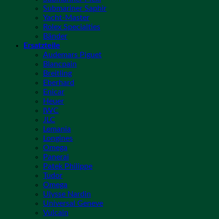
Submariner Saphir
Yacht-Master
Rolex Specialties
Bänder
Ersatzteile
Audemars Piguet
Blancpain
Breitling
Eberhard
Enicar
Heuer
IWC
JLC
Lemania
Longines
Omega
Panerai
Patek Philippe
Tudor
Omega
Ulysse Nardin
Universal Geneve
Vulcain