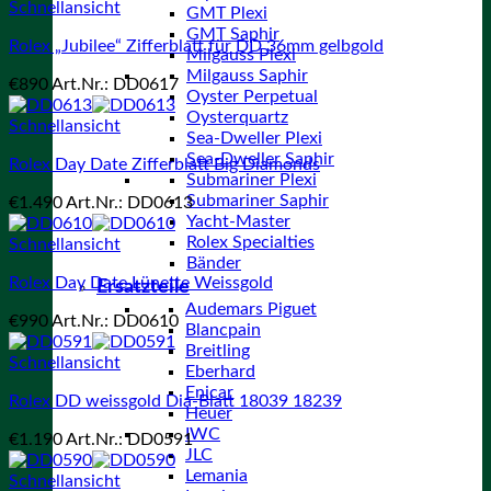
Schnellansicht
GMT Plexi
GMT Saphir
Rolex „Jubilee“ Zifferblatt für DD 36mm gelbgold
Milgauss Plexi
Milgauss Saphir
€
890
Art.Nr.: DD0617
Oyster Perpetual
Oysterquartz
Schnellansicht
Sea-Dweller Plexi
Sea-Dweller Saphir
Rolex Day Date Zifferblatt Big Diamonds
Submariner Plexi
Submariner Saphir
€
1.490
Art.Nr.: DD0613
Yacht-Master
Rolex Specialties
Schnellansicht
Bänder
Rolex Day Date Lünette Weissgold
Ersatzteile
Audemars Piguet
€
990
Art.Nr.: DD0610
Blancpain
Breitling
Schnellansicht
Eberhard
Enicar
Rolex DD weissgold Dia-Blatt 18039 18239
Heuer
IWC
€
1.190
Art.Nr.: DD0591
JLC
Lemania
Schnellansicht