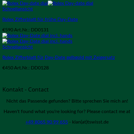
Schnellansicht
Rolex Zifferblatt für frühe Day-Date
€
590
Art.Nr.: DD0131
Schnellansicht
Rolex Zifferblatt für Day-Date gelbgold mit Zeigersatz
€
450
Art.Nr.: DD0128
Kontakt - Contact
Nicht das Passende gefunden? Bitte sprechen Sie mich an!
Haven't found what you're looking for? Please contact me at
+49 8065 90 99 655
- klan(at)tswisst.de