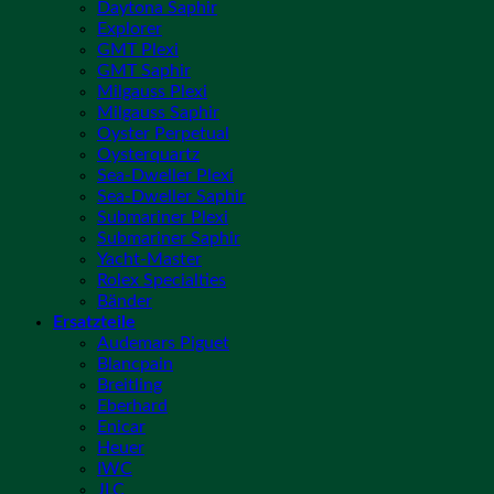
Daytona Saphir
Explorer
GMT Plexi
GMT Saphir
Milgauss Plexi
Milgauss Saphir
Oyster Perpetual
Oysterquartz
Sea-Dweller Plexi
Sea-Dweller Saphir
Submariner Plexi
Submariner Saphir
Yacht-Master
Rolex Specialties
Bänder
Ersatzteile
Audemars Piguet
Blancpain
Breitling
Eberhard
Enicar
Heuer
IWC
JLC