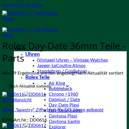
Zum Inhalt springen
Rolex Day-Date 36mm Teile -
Menu
Uhren
Parts
(Vintage) Uhren – Vintage Watches
Jaeger-LeCoultre Atmos
Standuhren / Großuhren
Alle 59 Ergebnisse werden angezeigt
Nach Aktualität sortiert
Rolex Teile
Air King
Bubbleback
Chrono <1960
Datejust / Date
Schnellansicht
Day-Date Plexi
Rolex „Tapestry“ Zifferblatt für DD 36mm gelbgold
Day-Date Saphir
Daytona Plexi
€
790
Art.Nr.: DD0616
Daytona Saphir
Explorer