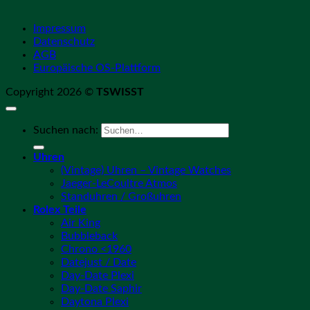
Impressum
Datenschutz
AGB
Europäische OS-Plattform
Copyright 2026 ©
TSWISST
Suchen nach:
Uhren
(Vintage) Uhren – Vintage Watches
Jaeger-LeCoultre Atmos
Standuhren / Großuhren
Rolex Teile
Air King
Bubbleback
Chrono <1960
Datejust / Date
Day-Date Plexi
Day-Date Saphir
Daytona Plexi