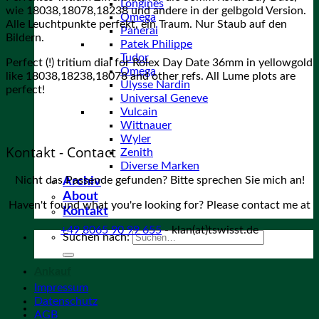
Longines
wie 18038,18078,18238 und andere in der gelbgold Version.
Omega
Alle Leuchtpunkte perfekt, ein Traum. Nur Staub auf den
Panerai
Bildern.
Patek Philippe
Tudor
Perfect (!) tritium dial for Rolex Day Date 36mm in yellowgold
Omega
like 18038,18238,18078 and other refs. All Lume plots are
Ulysse Nardin
perfect!
Universal Geneve
Vulcain
Wittnauer
Wyler
Kontakt - Contact
Zenith
Diverse Marken
Nicht das Passende gefunden? Bitte sprechen Sie mich an!
Archiv
About
Haven't found what you're looking for? Please contact me at
Kontakt
+49 8065 90 99 655
- klan(at)tswisst.de
Suchen nach:
Ankauf
Impressum
Datenschutz
AGB