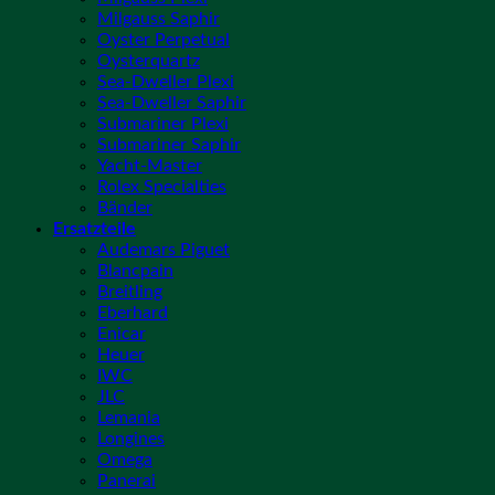
Milgauss Saphir
Oyster Perpetual
Oysterquartz
Sea-Dweller Plexi
Sea-Dweller Saphir
Submariner Plexi
Submariner Saphir
Yacht-Master
Rolex Specialties
Bänder
Ersatzteile
Audemars Piguet
Blancpain
Breitling
Eberhard
Enicar
Heuer
IWC
JLC
Lemania
Longines
Omega
Panerai