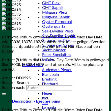
GMT Plexi
GMT Saphir
Milgauss Plexi
Milgauss Saphir
Oyster Perpetual
Oysterquartz
Sea-Dweller Plexi
Sea-Dweller Saphir
Perfektes Tritium Zifferblatt für die 36mm Rolex Day Date,
Submariner Plexi
wie 18038,18078,18238 und andere in der gelbgold Version.
Submariner Saphir
Alle Leuchtpunkte perfekt, ein Traum. Nur Staub auf den
Yacht-Master
Bildern.
Rolex Specialties
Bänder
Perfect (!) tritium dial for Rolex Day Date 36mm in yellowgold
like 18038,18238,18078 and other refs. All Lume plots are
Ersatzteile
perfect!
Audemars Piguet
Blancpain
Art.Nr.:
DD0595
Breitling
Suche – Search
Eberhard
Suchen nach:
Enicar
Heuer
IWC
Description - Beschreibung
JLC
Lemania
Perfektes Tritium Zifferblatt für die 36mm Rolex Day Date,