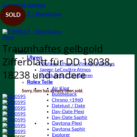
Zum Inhalt springen
SOLD
Traumhaftes gelbgold
Menu
Uhren
Zifferblatt für DD 18038,
(Vintage) Uhren – Vintage Watches
Jaeger-LeCoultre Atmos
18238 und andere
Standuhren / Großuhren
Rolex Teile
Air King
Sorry, item has already been sold.
Bubbleback
Chrono <1960
Datejust / Date
Day-Date Plexi
Day-Date Saphir
Daytona Plexi
Daytona Saphir
Explorer