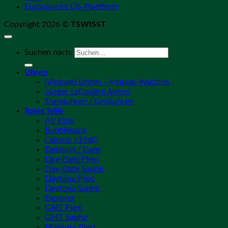
Europäische OS-Plattform
Copyright 2026 ©
TSWISST
Suchen nach:
Uhren
(Vintage) Uhren – Vintage Watches
Jaeger-LeCoultre Atmos
Standuhren / Großuhren
Rolex Teile
Air King
Bubbleback
Chrono <1960
Datejust / Date
Day-Date Plexi
Day-Date Saphir
Daytona Plexi
Daytona Saphir
Explorer
GMT Plexi
GMT Saphir
Milgauss Plexi